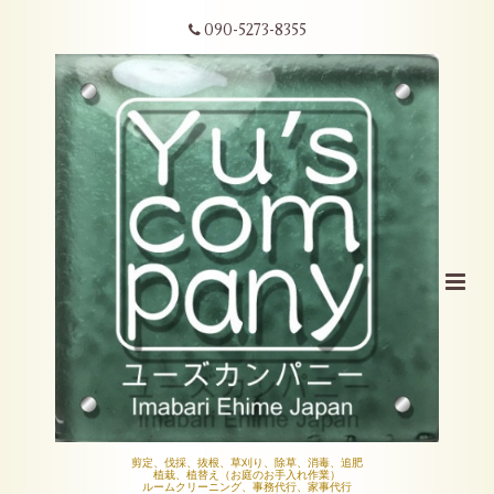
090-5273-8355
剪定、伐採、抜根、草刈り、除草、消毒、追肥
植栽、植替え（お庭のお手入れ作業）
ルームクリーニング、事務代行、家事代行