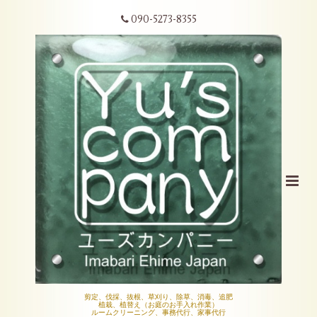
090-5273-8355
剪定、伐採、抜根、草刈り、除草、消毒、追肥
植栽、植替え（お庭のお手入れ作業）
ルームクリーニング、事務代行、家事代行